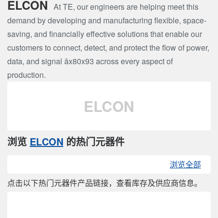
ELCON
At TE, our engineers are helping meet this
demand by developing and manufacturing flexible, space-
saving, and financially effective solutions that enable our
customers to connect, detect, and protect the flow of power,
data, and signal âx80x93 across every aspect of
production.
ELCON
浏览
ELCON
的热门元器件
浏览全部
点击以下热门元器件产品链接，查看库存及供应商信息。