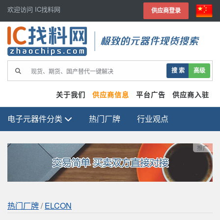
欢迎访问 IC找料网
供应商登录
极致的元器件现货搜索
搜 索
高级
关于我们
供应商信息
平台广告
供应商入驻
电子元器件分类
热门厂牌
行业观点
推广
热门厂牌
/
ELCON