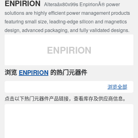
ENPIRION
Alteraâx80x99s EnpirionÂ® power
solutions are highly efficient power management products
featuring small size, leading-edge silicon and magnetics
design, advanced packaging, and fully validated designs.
ENPIRION
浏览
ENPIRION
的热门元器件
浏览全部
点击以下热门元器件产品链接，查看库存及供应商信息。