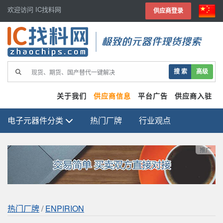
欢迎访问 IC找料网
供应商登录
极致的元器件现货搜索
搜 索
高级
关于我们
供应商信息
平台广告
供应商入驻
电子元器件分类
热门厂牌
行业观点
推广
热门厂牌
/
ENPIRION