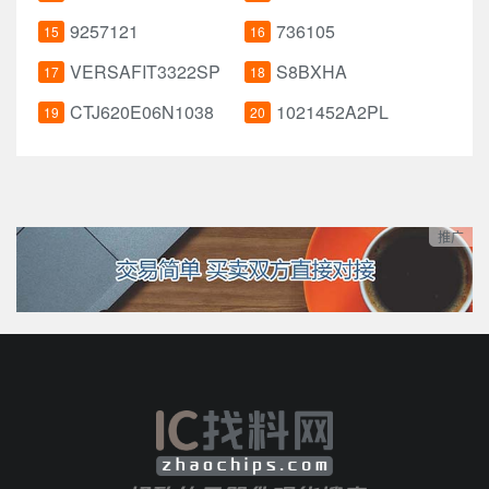
9257121
736105
15
16
VERSAFIT3322SP
S8BXHA
17
18
CTJ620E06N1038
1021452A2PL
19
20
推广