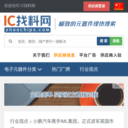
欢迎访问 IC找料网
供应商登录
极致的元器件现货搜索
搜 索
高级
关于我们
供应商信息
平台广告
供应商入驻
电子元器件分类
热门厂牌
行业观点
推广
行业观点
>
小鹏汽车携手IML集团，正式进军英国市