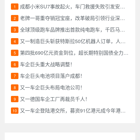
成都小米SU7事故起火，车门救援失败引发安全
1
质疑！
老牌一哥重夺销冠宝座，改革破局引领行业深度
2
重构！
全球顶级跑车品牌推出首款纯电跑车，千匹马力
3
重塑电动驾驶体验！
又一制造巨头斩获特斯拉50亿机器人订单，人形
4
机器人赛道迎来爆发点！
第四批690亿元资金到位，超长期特别国债全力驱
5
动消费升级！
车企巨头重大战略调整！
6
车企巨头电池项目落户成都！
7
又一车企巨头布局电池公司！
8
又一德国车企工厂再裁员千人！
9
又一车企登陆港交所，募资91亿港元成今年港股
10
最大IPO！